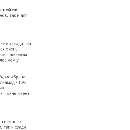
чшей по
ов, так и для
акже заходит на
тся очень
тным флисовым
лее чем у
7%, мембрана
лиамид / 15%
иала
а. Ткань имеет
на немного
 так и сзади.