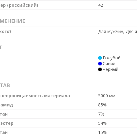
ер (российский)
42
МЕНЕНИЕ
кого?
Для мужчин, Для 
Т
т
Голубой
Синий
Черный
ТАВ
непроницаемость материала
5000 мм
иамид
85%
тан
7%
эстер
54%
тан
15%