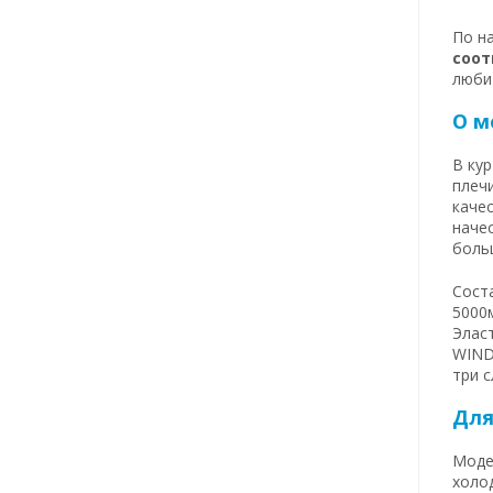
По н
соот
люби
О м
В кур
плечи
качес
наче
боль
Сост
5000
Элас
WIND
три 
Для
Модел
холод