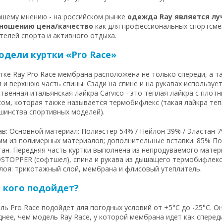
ашему мнению - на российском рынке
одежда Ray является лу
ношению цена/качество
как для профессиональных спортсмен
телей спорта и активного отдыха.
одели куртки «Pro Race»
тке Ray Pro Race мембрана расположена не только спереди, а т
 и верхнюю часть спины. Сзади на спине и на рукавах используе
твенная итальянская лайкра Carvico - это теплая лайкра с пло
сом, которая также называется термобифлекс (такая лайкра теп
шинства спортивных моделей).
ав: Основной материал: Полиэстер 54% / Нейлон 39% / Эластан 
мм из полимерных материалов; дополнительные вставки: 85% По
тан. Передняя часть куртки выполнена из непродуваемого матер
STOPPER (софтшел), спина и рукава из дышащего термобифлекс
слоя: трикотажный слой, мембрана и флисовый утеплитель.
 кого подойдет?
ь Pro Race подойдет для погодных условий от +5°C до -25°C. О
нее, чем модель Ray Race, у которой мембрана идет как спереди,