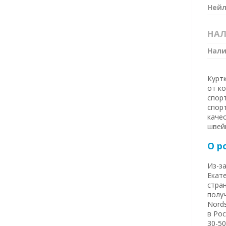
Нейл
НА
Нал
Курт
от к
спор
спор
каче
швей
О р
Из-за
Екате
стран
получ
Nords
в Ро
30-50