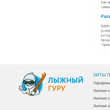
Как м
самых
Рас
ВАЖНО
усло
котор
прор
"прин
ХИТЫ 
Парафины
Лыжные 
Лыжные к
Лыжные 